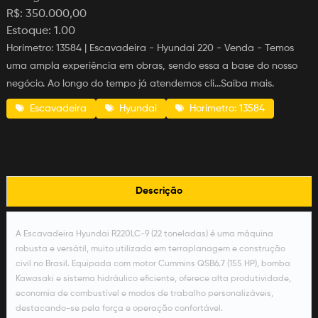
R$:
350.000,00
Estoque:
1.00
Horímetro: 13584 | Escavadeira - Hyundai 220 - Venda - Temos
uma ampla experiência em obras, sendo essa a base do nosso
negócio. Ao longo do tempo já atendemos cli...Saiba mais.
Escavadeira
Hyundai
Horímetro: 13584
Descrição
A Escavadeira Hyundai R220LC-9 (22 toneladas) é uma máquina
robusta e versátil, muito utilizada em terraplanagem e construção
civil no Brasil. Equipada com motor Cummins QSB6.7 (155 HP), bomba
Kawasaki e sistema hidráulico eficiente, oferece alta produtividade,
economia de combustível e modos de trabalho personalizáveis,
destacando-se pela força e operação confortável.