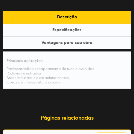
Descrição
Especificações
Vantagens para sua obra
Principais aplicações:
Pavimentação e recapeamento de ruas e avenidas
Rodovias e estradas
Áreas industriais e estacionamentos
Obras de infraestrutura urbana
Páginas relacionadas