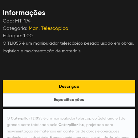
Informações
Cód:
MT-174
Categoria:
Man. Telescópico
Estoque:
1.00
O TL1055 é um manipulador telescópico pesado usado em obras,
logística e movimentação de materiais.
Descrição
Especificações
O
Caterpillar TL1055
é um manipulador telescópico (telehandler) de
grande porte fabricado pela
Caterpillar Inc.
, projetado para
movimentação de materiais em canteiros de obras e operações