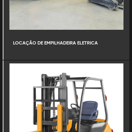
Aluguel de retroescavadeira em sp
Aluguel de retroescavadeira mensal
Aluguel de retroescavadeira valor
LOCAÇÃO DE EMPILHADEIRA ELETRICA
Aluguel de rolo compactador
Aluguel de rolo compactador de solo
Aluguel de rolo compactador liso
Aluguel de rolo compactador pé de carneiro
Aluguel de scraper
Aluguel de trator agrícola
Aluguel de trator agrícola com grade
Aluguel de trator de esteiras