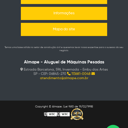
Informações
Mapa do site
Temos uma base sólida no setor de construção civil e queremos levar nossa expertise para o sucesso do seu
negócio.
Almape - Aluguel de Máquinas Pesadas
Estrada Barcelona, 596, Invernada - Embu das Artes
SP - CEP: 06845-270
113681-0048
atendimento@almape.com.br
Copyright © Almape. (Lei 9610 de 19/02/1998)
W3C
W3C