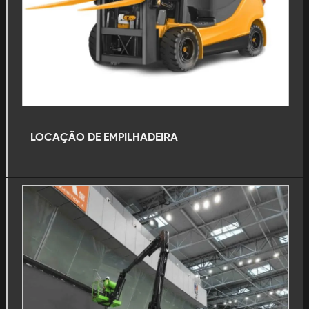
Aluguel maquina escavadeira
Aluguel retroescavadeira
Caminhão basculante aluguel
Caminhão basculante locação
LOCAÇÃO DE EMPILHADEIRA
Empresa de aluguel de maquinário para pavimentação
Empresa de aluguel de maquinário pesado
Empresa de aluguel de máquinas linha amarela
Empresa de aluguel de máquinas pesadas
Empresa de locação de maquinário para pavimentação
Empresa de locação de maquinário pesado
Empresa de locação de máquinas pesadas