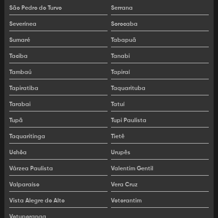
São Pedro do Turvo
Serrana
Máquinas de fazer asfalto
Severínea
Sorocaba
Máquinas de linha amarela
Sumaré
Tabapuã
Máquinas pesadas linha amarela
Taciba
Tanabi
Mini escavadeira para locação
Tambaú
Tapiraí
Tapiratiba
Taquarituba
Mini vibro acabadora de asfalto
Tarabai
Tatuí
Rolo combinado
Tupã
Tupi Paulista
Trator de esteira para alugar
Taquaritinga
Tietê
Trator de esteira para locação
Uchôa
Urupês
Venda de máquinas usadas
Várzea Paulista
Valentim Gentil
Valparaíso
Vera Cruz
Vibro acabadora
Vista Alegre do Alto
Votorantim
Vibroacabadora de asfalto
Votuporanga