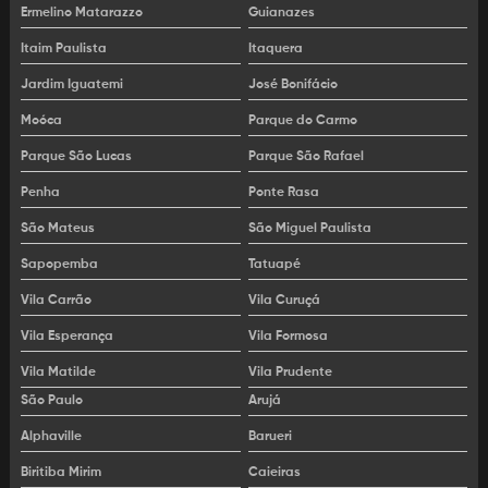
Ermelino Matarazzo
Guianazes
Locação de empilhadeira eletrica
Itaim Paulista
Itaquera
Locação de equipamento para acesso em altura
Jardim Iguatemi
José Bonifácio
Moóca
Parque do Carmo
Locação de MEWP
Parque São Lucas
Parque São Rafael
Locação de plataforma articulada
Penha
Ponte Rasa
Locação de plataforma elevatória
São Mateus
São Miguel Paulista
Locação de plataforma elevatória articulada
Sapopemba
Tatuapé
Vila Carrão
Vila Curuçá
Locação de plataforma elevatória elétrica
Vila Esperança
Vila Formosa
Locação de plataforma elevatória para construção
Vila Matilde
Vila Prudente
Locação de plataforma elevatória para indústria
São Paulo
Arujá
Locação de plataforma elevatória para obras
Alphaville
Barueri
Biritiba Mirim
Caieiras
Locação de plataforma elevatória tesoura