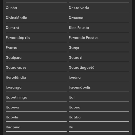
Locação retroescavadeira
Cunha
Descalvado
Locadora de retroescavadeira
Divinolândia
Dracena
Motoniveladora aluguel
Dumont
Elias Fausto
Fernandópolis
Fernando Prestes
Motoniveladora locação
Franca
Garça
Proposta de locação de retroescavadeira
Guaiçara
Guaraci
Retroescavadeira aluguel
Guararapes
Guaratinguetá
Retroescavadeira locação
Hortolândia
Ipeúna
Iporanga
Iracemápolis
Retroescavadeira para alugar
Itapetininga
Itaí
Rolo compactador aluguel
Itapeva
Itapira
Rolo compactador liso locação
Itápolis
Itatiba
Rolo compactador locação
Itirapina
Itu