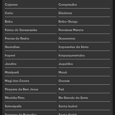
Cajamar
Carapicuíba
Locação de plataforma pantográfica
Cotia
Diadema
Locação de plataforma para indústria
Embu
Embu-Guaçu
Locação de plataforma tesoura
Ferraz de Vasconcelos
Francisco Morato
Franco da Rocha
Guararema
Locação de PTA
Guarulhos
Itapecerica da Serra
Plataforma elevatória aluguel
Itapevi
Itaquaquecetuba
Plataforma elevatória locação
Jandira
Juquitiba
Mairiporã
Mauá
Mogi das Cruzes
Osasco
Pirapora do Bom Jesus
Poá
Ribeirão Pires
Rio Grande da Serra
Salesópolis
Santa Isabel
Santana do Parnaíba
Santo André