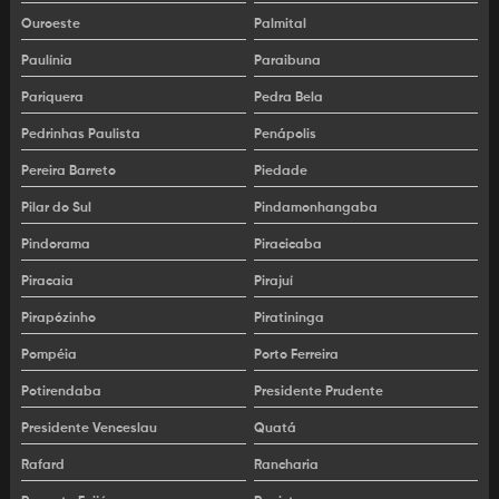
Venda de escavadeira hidráulica
Ouroeste
Palmital
Venda de retroescavadeira usada
Paulínia
Paraibuna
Pariquera
Pedra Bela
Aluguel acabadora de asfalto
Pedrinhas Paulista
Penápolis
Aluguel de patrol
Pereira Barreto
Piedade
Aluguel de patrol preço
Pilar do Sul
Pindamonhangaba
Aluguel de rompedor hidráulico
Pindorama
Piracicaba
Piracaia
Pirajuí
Aluguel de vibro acabadora de asfalto
Pirapózinho
Piratininga
Aluguel de vibroacabadora
Pompéia
Porto Ferreira
Bloquete de concreto intertravado
Potirendaba
Presidente Prudente
Locação de patrol
Presidente Venceslau
Quatá
Rafard
Rancharia
Locação de rolo compactador chapa