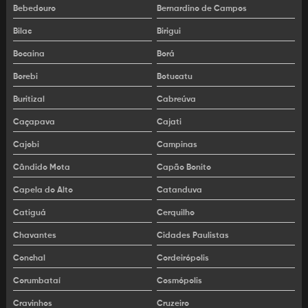
Locação de rolo compactador
Bebedouro
Bernardino de Campos
Locação de rolo compactador em campinas
Bilac
Birigui
Bocaina
Borá
Locação de rolo compactador em são paulo
Borebi
Botucatu
Locação de rolo compactador liso
Buritizal
Cabreúva
Locação de rolo compactador pé de carneiro
Caçapava
Cajati
Locação de rompedor hidraulico para retroescavadeira
Cajobi
Campinas
Cândido Mota
Capão Bonito
Locação de scraper
Capela do Alto
Catanduva
Locação de trator agrícola
Catiguá
Cerquilho
Locação de trator de esteiras
Chavantes
Cidades Paulistas
Locação escavadeira
Conchal
Cordeirópolis
Corumbataí
Cosmópolis
Locação escavadeira hidráulica
Cravinhos
Cruzeiro