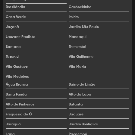
Alugar empilhadeira
Brasilândia
Cachoeirinha
Casa Verde
Imirim
Alugar plataforma elevatória
Jaçanã
Jardim São Paulo
Aluguel de AWP
Lauzane Paulista
Mandaqui
Aluguel de empilhadeira
Santana
Tremembé
Aluguel de empilhadeira eletrica
Tucuruvi
Vila Guilherme
Vila Gustavo
Vila Maria
Aluguel de empilhadeira patolada
Vila Medeiros
Aluguel de empilhadeira preço
Água Branca
Bairro do Limão
Aluguel de empilhadeira retrátil
Barra Funda
Alto da Lapa
Alto de Pinheiros
Butantã
Aluguel de MEWP
Freguesia do Ó
Jaguaré
Aluguel de paleteira
Jaraguá
Jardim Bonfiglioli
Aluguel de plataforma articulada
Lapa
Pacaembú