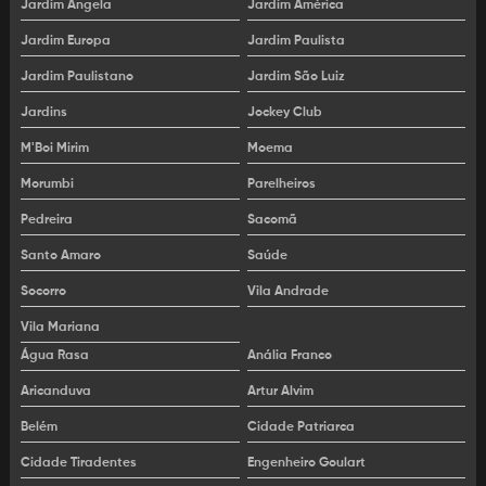
Jardim Ângela
Jardim América
Aluguel de plataforma para operador logístico
Jardim Europa
Jardim Paulista
Aluguel de plataforma para pintura
Jardim Paulistano
Jardim São Luiz
Jardins
Jockey Club
Aluguel de plataforma tesoura
M'Boi Mirim
Moema
Aluguel de PTA
Morumbi
Parelheiros
Empilhadeira aluguel
Pedreira
Sacomã
Empilhadeira locação
Santo Amaro
Saúde
Socorro
Vila Andrade
Empilhadeira para alugar
Vila Mariana
Empresa de locação de plataforma AWP
Água Rasa
Anália Franco
Locadora de empilhadeira
Aricanduva
Artur Alvim
Belém
Cidade Patriarca
Locação de AWP
Cidade Tiradentes
Engenheiro Goulart
Locação de empilhadeira