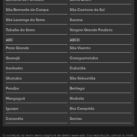
São Bernardo do Campo
São Caetano do Sul
São Lourenço da Serra
Suzano
Taboão da Serra
Vargem Grande Paulista
ABC
ABCD
Praia Grande
São Vicente
Guarujá
Caraguatatuba
Itanhaém
Cubatão
Ubatuba
São Sebastião
Peruíbe
Bertioga
Mongaguá
Ilhabela
Iguape
Ilha Comprida
Cananéia
Santos
O conteúdo do texto desta página é de direito reservado. Sua reprodução, parcial ou total,