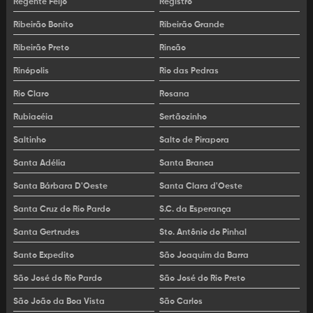
Regente Feijó
Registro
Locação de rolo compactador pneu
Ribeirão Bonito
Ribeirão Grande
Locação de vibro acabadora de asfalto
Ribeirão Preto
Rincão
Locação rompedor hidráulico
Rinópolis
Rio das Pedras
Rio Claro
Rosana
Locação vibro acabadora
Rubiacéia
Sertãozinho
Maquina asfalto
Saltinho
Salto de Pirapora
Maquina de colocar paver
Santa Adélia
Santa Branca
Máquina de fresagem de asfalto
Santa Bárbara D'Oeste
Santa Clara d'Oeste
Santa Cruz do Rio Pardo
S.C. da Esperança
Máquina de fresar asfalto
Santa Gertrudes
Sto. Antônio do Pinhal
Máquina de recapeamento asfáltico
Santo Expedito
São Joaquim da Barra
Máquina vibro acabadora
São José do Rio Pardo
São José do Rio Preto
Máquina vibroacabadora
São João da Boa Vista
São Carlos