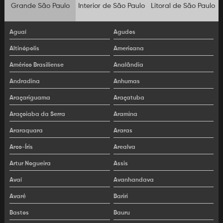
Locação de maquinário para movimentação de terra
Grande São Paulo
Interior de São Paulo
Litoral de São Paulo
Locação de maquinário para pavimentação
Aguaí
Agudos
Locação de maquinário pesado
Altinópolis
Americana
Locação de máquinas pesadas
Américo Brasiliense
Analândia
Andradina
Anhumas
Locação de minicarregadeira
Araçariguama
Araçatuba
Locação de miniescavadeira
Araçoiaba da Serra
Aramina
Locação de motoniveladora
Araraquara
Araras
Locação de motoniveladora sp
Arco-Íris
Arealva
Locação de retroescavadeira 4x4
Artur Nogueira
Assis
Avaí
Avanhandava
Locação de retroescavadeira cabinada
Avaré
Bariri
Locação de retroescavadeira sp
Bastos
Bauru