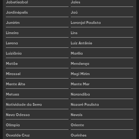
Jaboticabal
Jales
Rolo compactador para alugar
Jardinópolis
Jaú
Escavadeira hidráulica usada
Jumirim
Laranjal Paulista
Escavadeira hidráulica usada a venda
Limeira
Lins
Escavadeira hidráulica a venda
Lorena
Luiz Antônio
Luiziânia
Marília
Máquina retroescavadeira usada
Matão
Mendonça
Retroescavadeira a venda usada
Mirassol
Mogi Mirim
Retroescavadeira traçada usada
Monte Alto
Monte Mor
Retroescavadeira usada
Motuca
Narandiba
Retroescavadeira usada para comprar
Natividade da Serra
Nazaré Paulista
Nova Odessa
Novais
Retroescavadeira usada venda
Olímpia
Oriente
Valor de uma escavadeira hidráulica
Osvaldo Cruz
Ourinhos