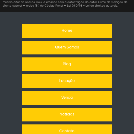
mesmo citando nossos links, é proibida sem a autorização do autor. Crime de violação de
direito autoral – artigo 184 do Código Penal –
Lei 9610/98 - Lei de direitos autorais
.
Home
Quem Somos
Blog
Locação
Venda
Notícias
Contato