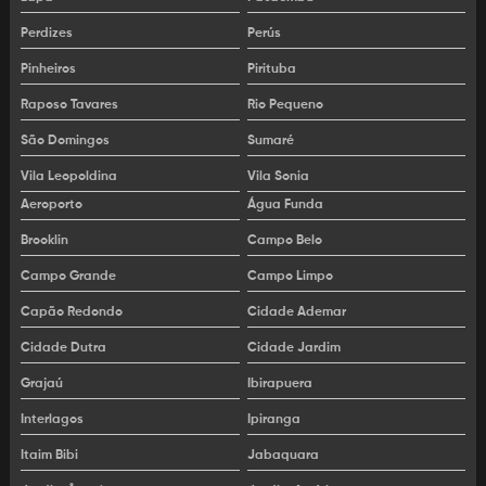
Aluguel de plataforma de elevação
Perdizes
Perús
Pinheiros
Pirituba
Aluguel de plataforma elevatória
Raposo Tavares
Rio Pequeno
Aluguel de plataforma elevatória articulada
São Domingos
Sumaré
Aluguel de plataforma elevatória preço
Vila Leopoldina
Vila Sonia
Aluguel de plataforma pantográfica
Aeroporto
Água Funda
Brooklin
Campo Belo
Aluguel de plataforma para construção
Campo Grande
Campo Limpo
Aluguel de plataforma para galpão
Capão Redondo
Cidade Ademar
Aluguel de plataforma para industria
Cidade Dutra
Cidade Jardim
Aluguel de plataforma para limpeza de fachada
Grajaú
Ibirapuera
Interlagos
Ipiranga
Aluguel de plataforma para manutenção
Itaim Bibi
Jabaquara
Aluguel de plataforma para obra