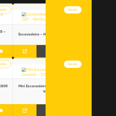
ALUGUEL DE
CAMINHÃO TANQUE
DE ÁGUA
enda
Venda
ALUGUEL DE
ESCAVADEIRA
HIDRÁULICA PREÇO
15 -
Escavadeira - Hyundai 220 - Venda
ALUGUEL DE
ESCAVADEIRAS
HIDRÁULICAS
ALUGUEL DE
FRESADORA DE
enda
Venda
ASFALTO
ALUGUEL DE
MAQUINA
RETROESCAVADEIRA
DX80R
Mini Escavadeira - Doosan - S75V -
Venda
ALUGUEL DE
MAQUINÁRIO LINHA
AMARELA
ALUGUEL DE