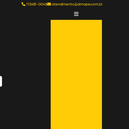
113681-0048
atendimento@almape.com.br
ALUGAR CAMINHÃO
BASCULANTE
ALUGAR CAMINHÃO
PIPA
ALUGAR
RETROESCAVADEIRA
ALUGAR
RETROESCAVADEIRA
Exibir
Por página
SP
ALUGAR TRATOR
AGRÍCOLA
ALUGUEL DE
CAMINHÃO
BASCULANTE