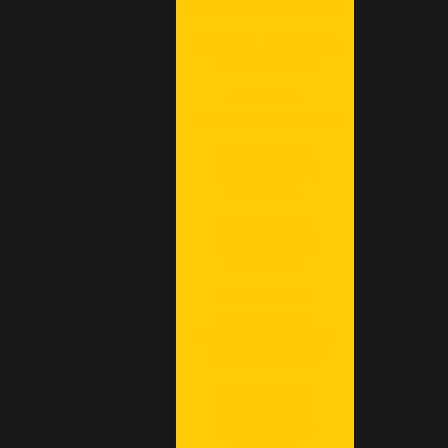
TRATOR DE ESTEIRAS
ALUGUEL MAQUINA
ESCAVADEIRA
ALUGUEL
RETROESCAVADEIRA
CAMINHÃO
BASCULANTE
ALUGUEL
CAMINHÃO
BASCULANTE
LOCAÇÃO
EMPRESA DE
ALUGUEL DE
MAQUINÁRIO PARA
PAVIMENTAÇÃO
EMPRESA DE
ALUGUEL DE
MAQUINÁRIO