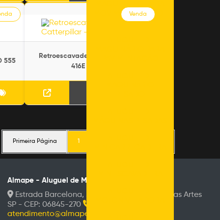
MAQUINÁRIO PARA
MOVIMENTAÇÃO DE
enda
Venda
TERRA
ALUGUEL DE
MAQUINÁRIO PARA
Retroescavadeira - Catterpillar -
PAVIMENTAÇÃO
D 555
416E - Venda
ALUGUEL DE
MAQUINÁRIO
PESADO
ALUGUEL DE
MÁQUINAS PESADAS
ALUGUEL DE
Primeira Página
1
2
Última Página
MINICARREGADEIRA
ALUGUEL DE
MINIESCAVADEIRA
Almape - Aluguel de Máquinas Pesadas
ALUGUEL DE
Estrada Barcelona, 596, Invernada - Embu das Artes
MOTONIVELADORA
SP - CEP: 06845-270
113681-0048
atendimento@almape.com.br
ALUGUEL DE