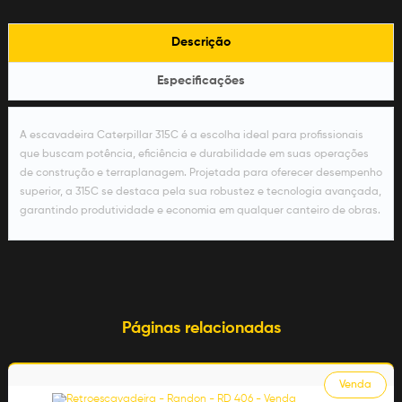
Descrição
Especificações
A
escavadeira Caterpillar 315C
é a escolha ideal para profissionais
que buscam
potência, eficiência e durabilidade
em suas operações
de
construção e terraplanagem
. Projetada para oferecer desempenho
superior, a 315C se destaca pela sua robustez e tecnologia avançada,
garantindo produtividade e economia em qualquer canteiro de obras.
Páginas relacionadas
Venda