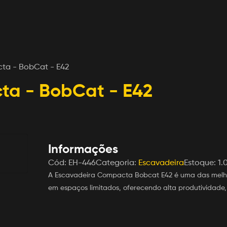
ta - BobCat - E42
ta - BobCat - E42
Informações
Cód:
EH-446
Categoria:
Escavadeira
Estoque:
1.
A Escavadeira Compacta Bobcat E42 é uma das melh
em espaços limitados, oferecendo alta produtividade, 