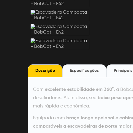
Descrição
Especificações
Principais
Com
excelente estabilidade em 360°
, a Bobc
desafiadores. Além disso, seu
baixo peso oper
mais rápida e econômica.
Equipada com
braço longo opcional e cabi
comparáveis a escavadeiras de porte maior