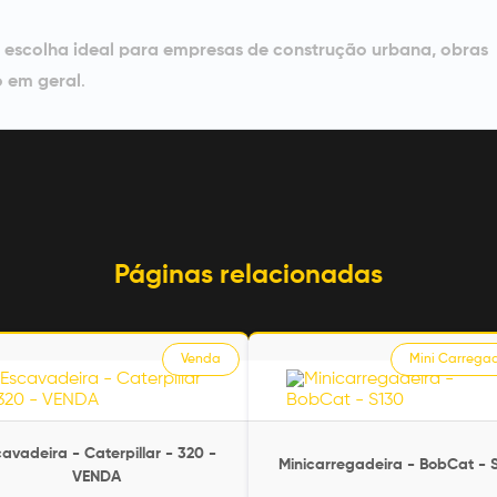
a
escolha ideal para empresas de construção urbana, obras
o em geral
.
Páginas relacionadas
Venda
Mini Carrega
avadeira - Caterpillar - 320 -
Minicarregadeira - BobCat - 
VENDA