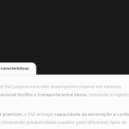
 características
at E42 proporciona alto desempenho mesmo em terrenos
acional facilita o transporte entre obras
, tornando a logísti
ne premium
, a E42 entrega
capacidade de escavação e confo
, oferecendo produtividade superior para diferentes tipos de