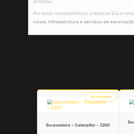
projetos.
Por essas características, a Bobcat E42 é um
rurais, infraestrutura e serviços de escavaçã
Escavadeira
Esc
Escavadeira - Caterpillar - 320D