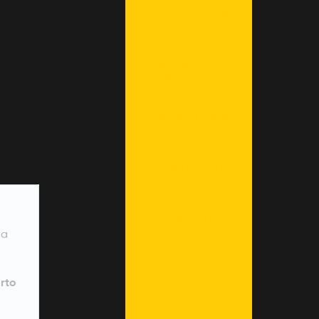
ALUGUEL DE
CAMINHÃO TANQUE
DE ÁGUA
ALUGUEL DE
ESCAVADEIRA
HIDRÁULICA PREÇO
ALUGUEL DE
ESCAVADEIRAS
HIDRÁULICAS
ALUGUEL DE
FRESADORA DE
ASFALTO
ALUGUEL DE
MAQUINA
ca
RETROESCAVADEIRA
ALUGUEL DE
MAQUINÁRIO LINHA
rto
AMARELA
ALUGUEL DE