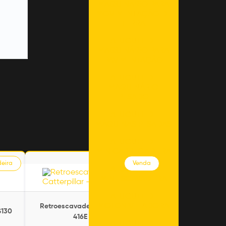
MAQUINÁRIO PARA
MOVIMENTAÇÃO DE
TERRA
ALUGUEL DE
MAQUINÁRIO PARA
PAVIMENTAÇÃO
ALUGUEL DE
MAQUINÁRIO
PESADO
ALUGUEL DE
MÁQUINAS PESADAS
ALUGUEL DE
MINICARREGADEIRA
deira
Venda
ALUGUEL DE
MINIESCAVADEIRA
ALUGUEL DE
MOTONIVELADORA
Retroescavadeira - Catterpillar -
S130
416E - Venda
ALUGUEL DE